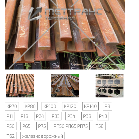
КР70
КР80
КР100
КР120
КР140
Р8
Р11
Р18
Р24
Р33
Р34
Р38
Р43
Р50
Р65
Р75
РП50 РП65 РП75
Т58
Т62
железнодорожный