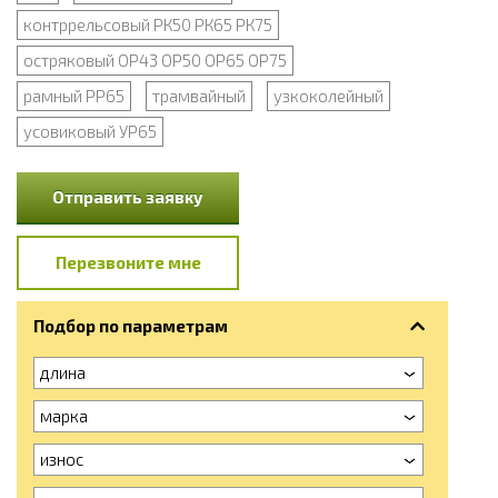
контррельсовый РК50 РК65 РК75
остряковый ОР43 ОР50 ОР65 ОР75
рамный РР65
трамвайный
узкоколейный
усовиковый УР65
Отправить заявку
Перезвоните мне
Подбор по параметрам
длина
марка
износ