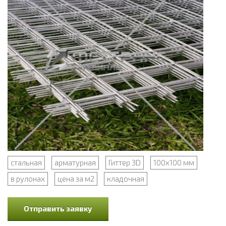
стальная
арматурная
Гиттер 3D
100x100 мм
в рулонах
цена за м2
кладочная
Отправить заявку