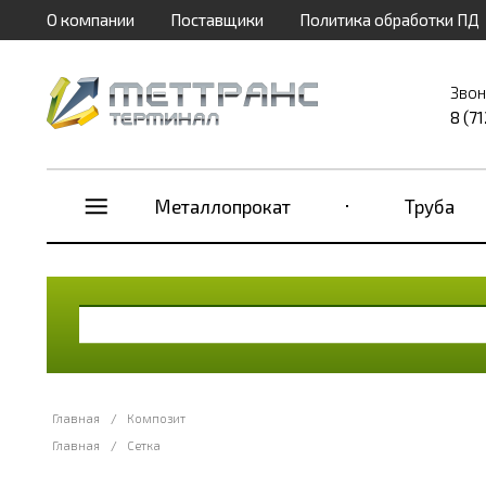
О компании
Поставщики
Политика обработки ПД
Звон
8 (7
Металлопрокат
Труба
Главная
/
Композит
Главная
/
Сетка