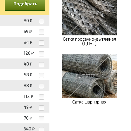
Подобрать
80
₽
69
₽
Сетка просечно-вытяжная
84
₽
(ЦПВС)
126
₽
48
₽
58
₽
88
₽
112
₽
Сетка шарнирная
49
₽
70
₽
640
₽