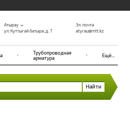
Атырау
Эл. почта
ул. Куттыгай батыра, д. 7
atyrau@mtt.kz
Трубопроводная
а
Ещё...
арматура
Найти