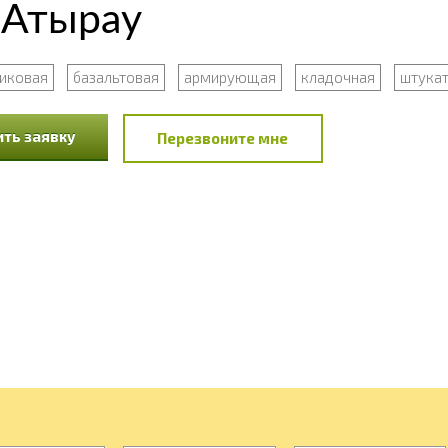
 Атырау
тиковая
базальтовая
армирующая
кладочная
штука
ть заявку
Перезвоните мне