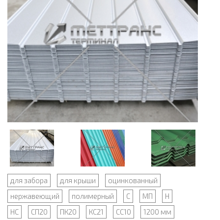
для забора
для крыши
оцинкованный
нержавеющий
полимерный
С
МП
Н
НС
СП20
ПК20
КС21
СС10
1200 мм