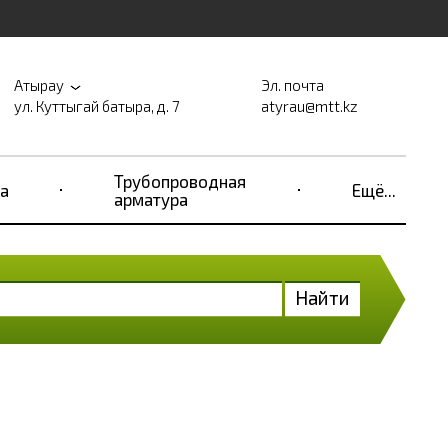
Атырау
Эл. почта
ул. Куттыгай батыра, д. 7
atyrau@mtt.kz
Трубопроводная
а
Ещё...
арматура
Найти