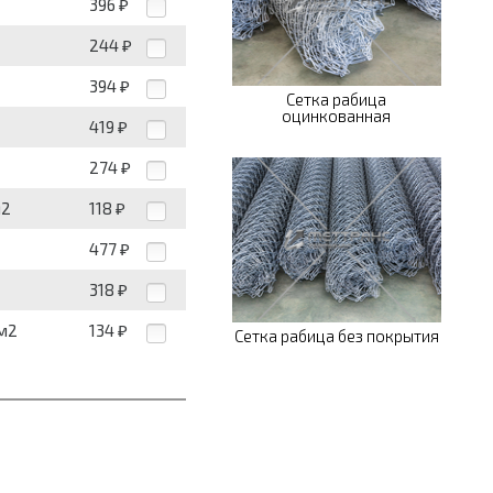
396
₽
244
₽
394
₽
Сетка рабица
оцинкованная
419
₽
274
₽
м2
118
₽
477
₽
318
₽
 м2
134
₽
Сетка рабица без покрытия