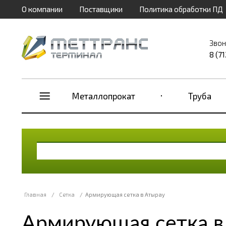
О компании
Поставщики
Политика обработки ПД
Звон
8 (7
Металлопрокат
Труба
Главная
/
Сетка
/
Армирующая сетка в Атырау
Армирующая сетка в