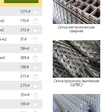
1215
₽
 м2
170
₽
Сетка металлическая
 м2
372
₽
сварная
а м2
31
₽
394
₽
 м2
389
₽
138
₽
215
₽
Сетка просечно-вытяжная
(ЦПВС)
275
₽
354
₽
330
₽