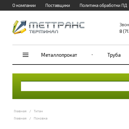
О компании
Поставщики
Политика обработки ПД
Звон
8 (7
Металлопрокат
Труба
Главная
/
Титан
Главная
/
Поковка