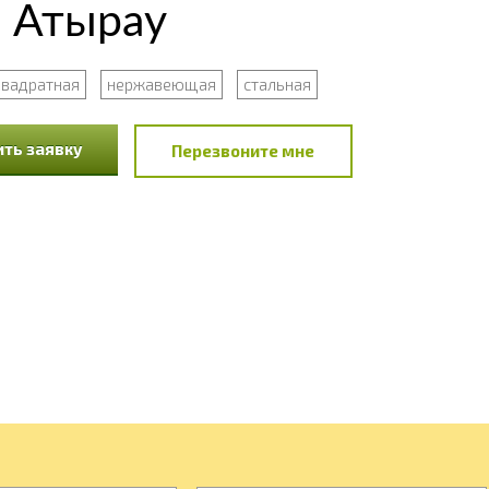
в Атырау
квадратная
нержавеющая
стальная
ть заявку
Перезвоните мне