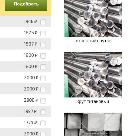
Подобрать
1946
₽
1825
₽
Титановый пруток
1587
₽
1800
₽
1800
₽
2000
₽
2000
₽
2908
₽
Круг титановый
1997
₽
1774
₽
2000
₽