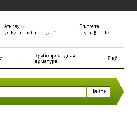
Атырау
Эл. почта
ул. Куттыгай батыра, д. 7
atyrau@mtt.kz
Трубопроводная
а
Ещё...
арматура
Найти