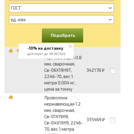
ГОСТ
ед. изм.
Подобрать
-10% на доставку
Проволока
действует до 08.08.2026
нержавеющая 0.8
мм, сварочная,
Св-06Х19Н9Т,
342178
₽
2246-70, вес 1
метра 0.004 кг,
цена за тонну
Проволока
нержавеющая 1.2
мм, сварочная,
Св-01Х19Н9,
335469
₽
Св-04Х19Н9, 2246-
70, вес 1 метра