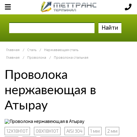
Найти
Главная
/
Сталь
/
Нержавеющая сталь
Главная
/
Проволока
/
Проволока стальная
Проволока
нержавеющая в
Атырау
12Х18Н10Т
08Х18Н10Т
AISI 304
1 мм
2 мм