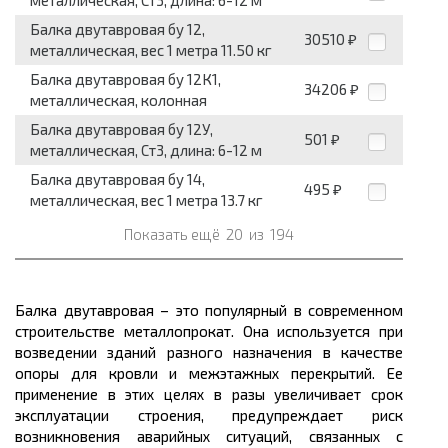
Балка двутавровая бу 12,
30510
₽
металлическая, вес 1 метра 11.50 кг
Балка двутавровая бу 12К1,
34206
₽
металлическая, колонная
Балка двутавровая бу 12У,
501
₽
металлическая, Ст3, длина: 6-12 м
Балка двутавровая бу 14,
495
₽
металлическая, вес 1 метра 13.7 кг
Показать ещё
20
из
194
Балка двутавровая – это популярный в современном
строительстве
металлопрокат.
Она используется при
возведении зданий разного назначения в качестве
опоры для кровли и межэтажных перекрытий. Ее
применение в этих целях в разы увеличивает срок
эксплуатации строения, предупреждает риск
возникновения аварийных ситуаций, связанных с