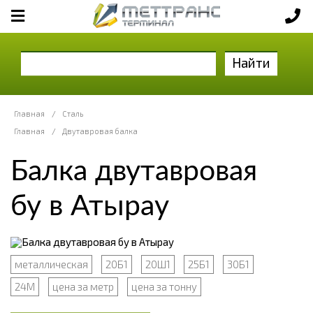
Найти
Главная
/
Сталь
Главная
/
Двутавровая балка
Балка двутавровая
бу в Атырау
металлическая
20Б1
20Ш1
25Б1
30Б1
24М
цена за метр
цена за тонну