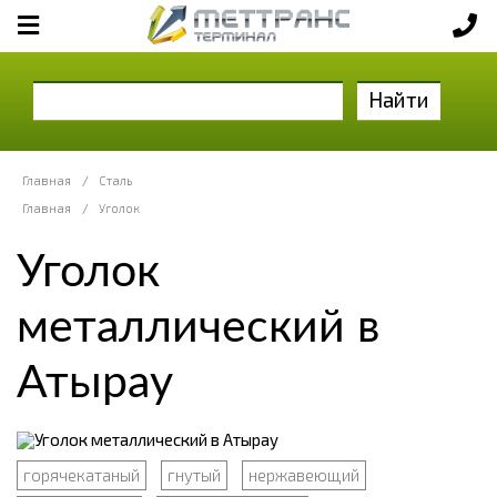
Найти
Главная
/
Сталь
Главная
/
Уголок
Уголок
металлический в
Атырау
горячекатаный
гнутый
нержавеющий