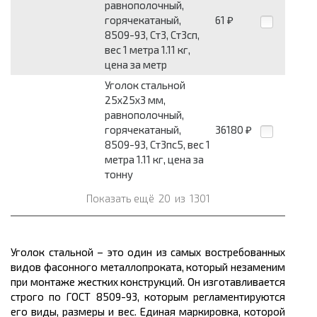
равнополочный,
горячекатаный,
61
₽
8509-93, Ст3, Ст3сп,
вес 1 метра 1.11 кг,
цена за метр
Уголок стальной
25x25x3 мм,
равнополочный,
горячекатаный,
36180
₽
8509-93, Ст3пс5, вес 1
метра 1.11 кг, цена за
тонну
Показать ещё
20
из
1301
Уголок стальной – это один из самых востребованных
видов фасонного
металлопроката,
который незаменим
при монтаже жестких конструкций. Он изготавливается
строго по ГОСТ 8509-93, которым регламентируются
его виды,
размеры
и
вес.
Единая маркировка, которой