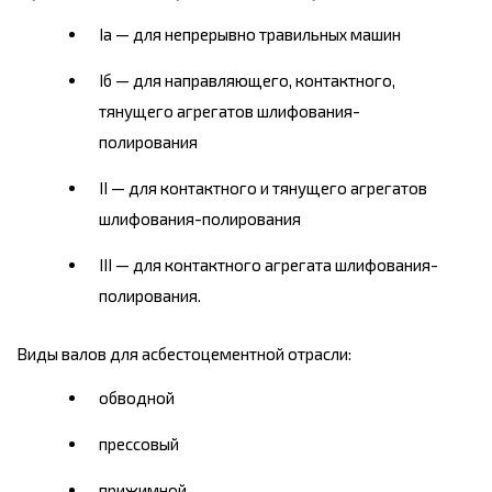
Iа — для непрерывно травильных машин
Iб — для направляющего, контактного,
тянущего агрегатов шлифования-
полирования
II — для контактного и тянущего агрегатов
шлифования-полирования
III — для контактного агрегата шлифования-
полирования.
Виды валов для асбестоцементной отрасли:
обводной
прессовый
прижимной