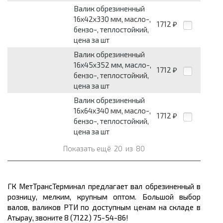
Валик обрезиненный
16x42x330 мм, масло-,
1712
₽
бензо-, теплостойкий,
цена за шт
Валик обрезиненный
16x45x352 мм, масло-,
1712
₽
бензо-, теплостойкий,
цена за шт
Валик обрезиненный
16x64x340 мм, масло-,
1712
₽
бензо-, теплостойкий,
цена за шт
Показать ещё
20
из
80
ГК МетТрансТерминал предлагает вал обрезиненный в
розницу, мелким, крупным оптом. Большой выбор
валов, валиков РТИ по доступным ценам на складе в
Атырау, звоните 8 (7122) 75-54-86!