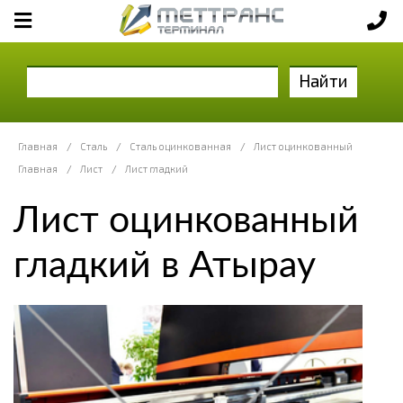
Найти
Главная
/
Сталь
/
Сталь оцинкованная
/
Лист оцинкованный
Главная
/
Лист
/
Лист гладкий
Лист оцинкованный
гладкий в Атырау