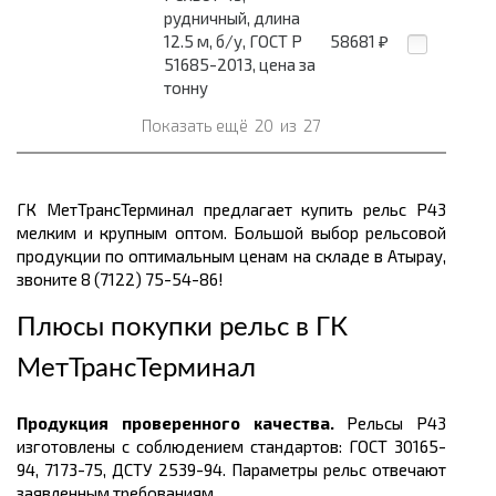
рудничный, длина
12.5 м, б/у, ГОСТ Р
58681
₽
51685-2013, цена за
тонну
Показать ещё
20
из
27
ГК МетТрансТерминал предлагает купить рельс Р43
мелким и крупным оптом. Большой выбор рельсовой
продукции по оптимальным ценам
на складе в Атырау,
звоните 8 (7122) 75-54-86!
Плюсы покупки рельс в
ГК
МетТрансТерминал
Продукция проверенного качества.
Рельсы Р43
изготовлены с соблюдением стандартов: ГОСТ
30165-
94, 7173-75,
ДСТУ 2539-94. Параметры рельс отвечают
заявленным требованиям.