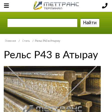
Найти
Главная
/
Сталь
/
Рельс Р43 в Атырау
Рельс Р43 в Атырау