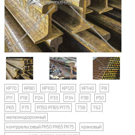
КР70
КР80
КР100
КР120
КР140
Р8
Р11
Р18
Р24
Р33
Р34
Р38
Р50
Р65
Р75
РП50 РП65 РП75
Т58
Т62
железнодорожный
контррельсовый РК50 РК65 РК75
крановый