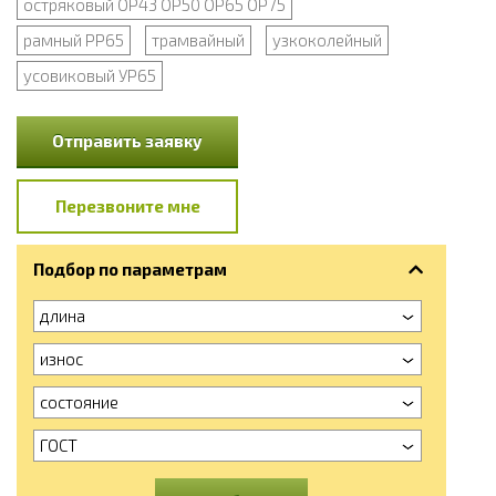
остряковый ОР43 ОР50 ОР65 ОР75
рамный РР65
трамвайный
узкоколейный
усовиковый УР65
Отправить заявку
Перезвоните мне
Подбор по параметрам
длина
износ
состояние
ГОСТ