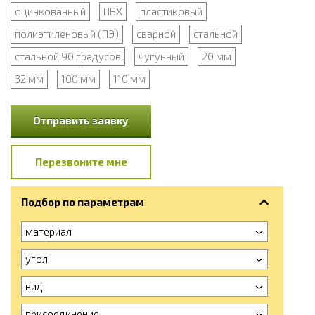
оцинкованный
ПВХ
пластиковый
полиэтиленовый (ПЭ)
сварной
стальной
стальной 90 градусов
чугунный
20 мм
32 мм
100 мм
110 мм
Отправить заявку
Перезвоните мне
Подбор по параметрам
материал
угол
вид
присоединение