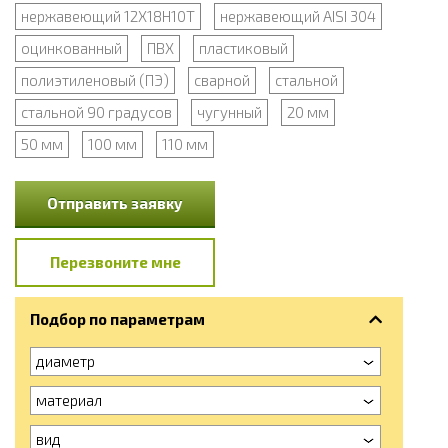
нержавеющий 12Х18Н10Т
нержавеющий AISI 304
оцинкованный
ПВХ
пластиковый
полиэтиленовый (ПЭ)
сварной
стальной
стальной 90 градусов
чугунный
20 мм
50 мм
100 мм
110 мм
Отправить заявку
Перезвоните мне
Подбор по параметрам
диаметр
материал
вид