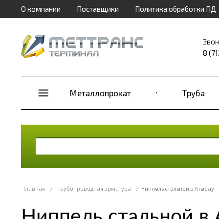
О компании
Поставщики
Политика обработки ПД
Звон
8 (7
Металлопрокат
Труба
Главная
/
Трубопроводная арматура
/
Ниппель стальной в Атырау
Ниппель стальной в