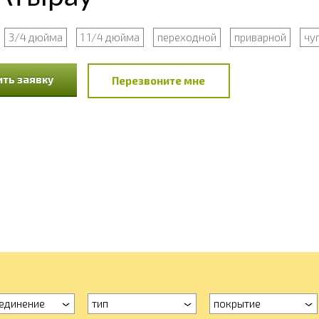
3/4 дюйма
1 1/4 дюйма
переходной
приварной
чу
ть заявку
Перезвоните мне
единение
тип
покрытие