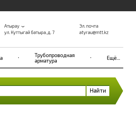
Атырау
Эл. почта
ул. Куттыгай батыра, д. 7
atyrau@mtt.kz
Трубопроводная
а
Ещё...
арматура
Найти