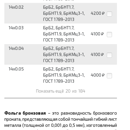
14x0.02
БрБ2, БрБНТ1.7,
БрБНТ1.9, БрКМц3-1,
4200
₽
ГОСТ 1789-2013
14x0.03
БрБ2, БрБНТ1.7,
БрБНТ1.9, БрКМц3-1,
4100
₽
ГОСТ 1789-2013
14x0.04
БрБ2, БрБНТ1.7,
БрБНТ1.9, БрКМц3-1,
4100
₽
ГОСТ 1789-2013
14x0.05
БрБ2, БрБНТ1.7,
БрБНТ1.9, БрКМц3-1,
4000
₽
ГОСТ 1789-2013
Показать ещё
20
из
184
Фольга бронзовая
– это разновидность бронзового
проката, представляющая собой тончайший гибкий лист
металла (толщиной от 0,001 до 0,5 мм), изготовленный