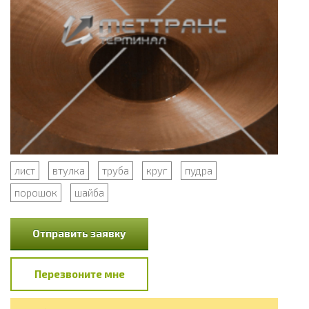
лист
втулка
труба
круг
пудра
порошок
шайба
Отправить заявку
Перезвоните мне